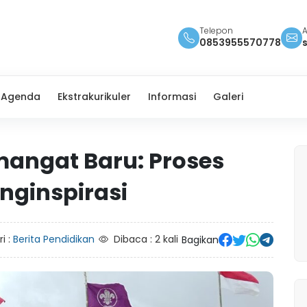
Telepon
A
0853955570778
Agenda
Ekstrakurikuler
Informasi
Galeri
angat Baru: Proses
nginspirasi
i :
Berita Pendidikan
Dibaca : 2 kali
Bagikan