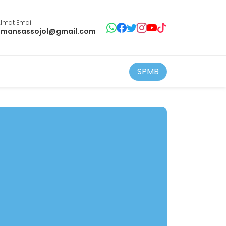
lmat Email
smansassojol@gmail.com
SPMB