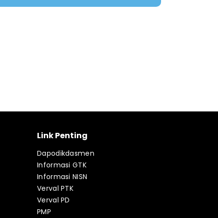
Link Penting
Dapodikdasmen
Informasi GTK
Informasi NISN
Verval PTK
Verval PD
PMP